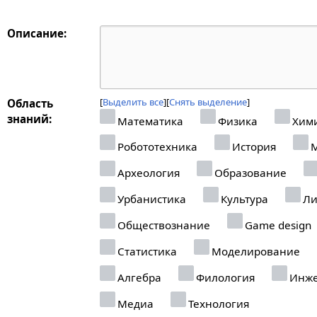
Описание:
Выделить все
Снять выделение
Область
знаний:
Математика
Физика
Хим
Робототехника
История
М
Археология
Образование
Урбанистика
Культура
Ли
Обществознание
Game design
Статистика
Моделирование
Алгебра
Филология
Инже
Медиа
Технология