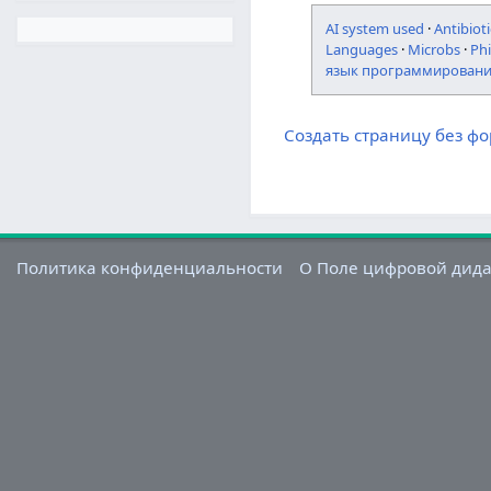
AI system used
·
Antibioti
Languages
·
Microbs
·
Ph
язык программирован
Создать страницу без ф
Политика конфиденциальности
О Поле цифровой дид