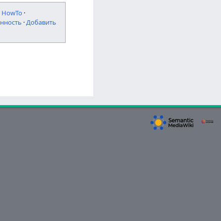
·
HowTo
·
нность
·
Добавить