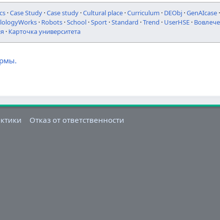
cs
·
Case Study
·
Case study
·
Cultural place
·
Curriculum
·
DEObj
·
GenAIcase
ilologyWorks
·
Robots
·
School
·
Sport
·
Standard
·
Trend
·
UserHSE
·
Вовлече
ия
·
Карточка университета
ормы.
актики
Отказ от ответственности