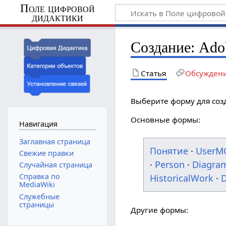
Поле цифровой
дидактики
Создание: Ado
Статья
Обсужден
Выберите форму для соз
Основные формы:
Навигация
Заглавная страница
Понятие
·
UserM
Свежие правки
·
Person
·
Diagra
Случайная страница
Справка по
HistoricalWork
·
D
MediaWiki
Служебные
страницы
Другие формы: