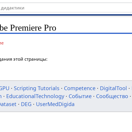
be Premiere Pro
ие
дания этой страницы:
GPU
·
Scripting Tutorials
·
Competence
·
DigitalTool
·
m
·
EducationalTechnology
·
Событие
·
Сообщество
·
ataset
·
DEG
·
UserMedDigida