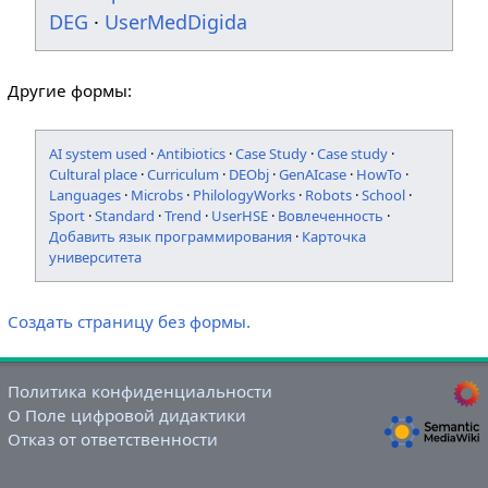
DEG
·
UserMedDigida
Другие формы:
AI system used
·
Antibiotics
·
Case Study
·
Case study
·
Cultural place
·
Curriculum
·
DEObj
·
GenAIcase
·
HowTo
·
Languages
·
Microbs
·
PhilologyWorks
·
Robots
·
School
·
Sport
·
Standard
·
Trend
·
UserHSE
·
Вовлеченность
·
Добавить язык программирования
·
Карточка
университета
Создать страницу без формы.
Политика конфиденциальности
О Поле цифровой дидактики
Отказ от ответственности