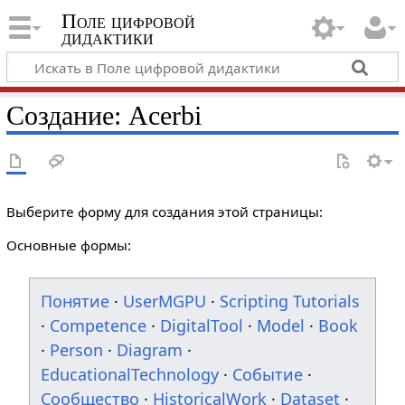
Поле цифровой
дидактики
Создание: Acerbi
Выберите форму для создания этой страницы:
Основные формы:
Понятие
·
UserMGPU
·
Scripting Tutorials
·
Competence
·
DigitalTool
·
Model
·
Book
·
Person
·
Diagram
·
EducationalTechnology
·
Событие
·
Сообщество
·
HistoricalWork
·
Dataset
·