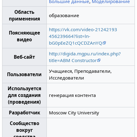
Большие данные
,
Моделирование
Область
образование
применения
https://vk.com/video-21242193
Поясняющее
456239664?list=ln-
видео
bG0pEeZQ1cQCDZAnYQ
http://digida.mgpu.ru/index.php?
Веб-сайт
title=ABM Constructor
Учащиеся, Преподаватели,
Пользователи
Исследователи
Используется
для создания
генерация контента
(проведения)
Разработчик
Moscow City University
Сообщество
вокруг
средства