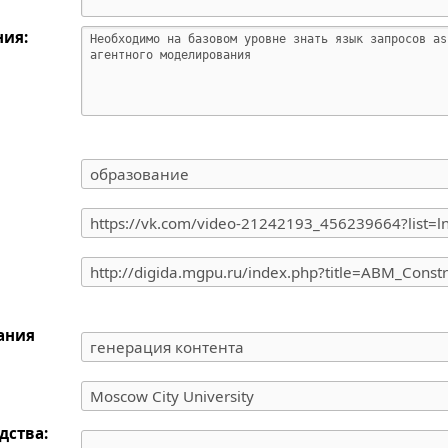
ния:
дания
дства: