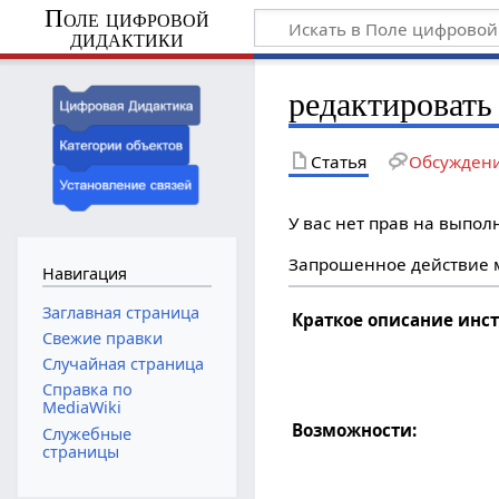
Поле цифровой
дидактики
редактировать
Статья
Обсужден
У вас нет прав на выпо
Запрошенное действие м
Навигация
Заглавная страница
Краткое описание инс
Свежие правки
Случайная страница
Справка по
MediaWiki
Возможности:
Служебные
страницы