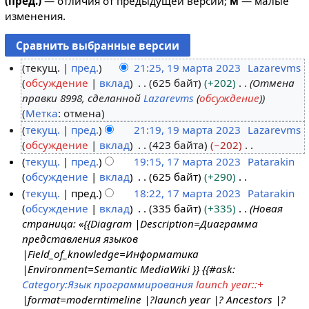
(пред.)
— отличия от предыдущей версии;
м
— малые
изменения.
текущ.
пред.
21:25, 19 марта 2023
Lazarevms
обсуждение
вклад
625 байт
+202
Отмена
1
правки 8998, сделанной
Lazarevms
(
обсуждение
)
9
Метка
:
отмена
м
текущ.
пред.
21:19, 19 марта 2023
Lazarevms
а
обсуждение
вклад
423 байта
−202
р
Н
текущ.
пред.
19:15, 17 марта 2023
Patarakin
т
е
обсуждение
вклад
625 байт
+290
1
а
т
Н
текущ.
пред.
18:22, 17 марта 2023
Patarakin
7
2
о
е
обсуждение
вклад
335 байт
+335
Новая
м
0
п
т
страница: «{{Diagram |Description=Диаграмма
а
2
и
о
представления языков
р
3
с
п
|Field_of_knowledge=Информатика
т
а
и
|Environment=Semantic MediaWiki }} {{#ask:
а
н
с
Category:Язык программирования
launch year::+
2
и
а
|format=moderntimeline |?launch year |? Ancestors |?
0