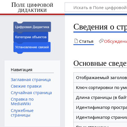
Поле цифровой
дидактики
Сведения о ст
Статья
Обсужден
Основные сведе
Навигация
Отображаемый заголов
Заглавная страница
Свежие правки
Ключ сортировки по у
Случайная страница
Длина страницы (в бай
Справка по
MediaWiki
Идентификатор простр
Служебные
страницы
Идентификатор страни