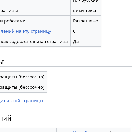
ru - русский
траницы
вики-текст
и роботами
Разрешено
лений на эту страницу
0
 как содержательная страница
Да
ы
 защиты (бессрочно)
 защиты (бессрочно)
щиты этой страницы
ний