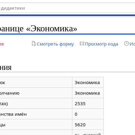
ранице «Экономика»
ие
Смотреть форму
Просмотр кода
Ис
ния
ок
Экономика
молчанию
Экономика
тах)
2535
анства имён
0
цы
5620