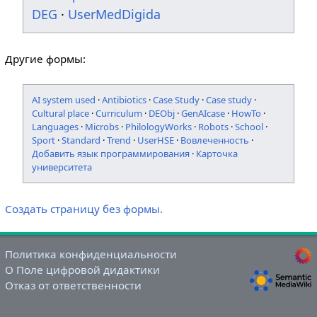
DEG
·
UserMedDigida
Другие формы:
AI system used
·
Antibiotics
·
Case Study
·
Case study
·
Cultural place
·
Curriculum
·
DEObj
·
GenAIcase
·
HowTo
·
Languages
·
Microbs
·
PhilologyWorks
·
Robots
·
School
·
Sport
·
Standard
·
Trend
·
UserHSE
·
Вовлеченность
·
Добавить язык программирования
·
Карточка
университета
Создать страницу без формы.
Политика конфиденциальности
О Поле цифровой дидактики
Отказ от ответственности