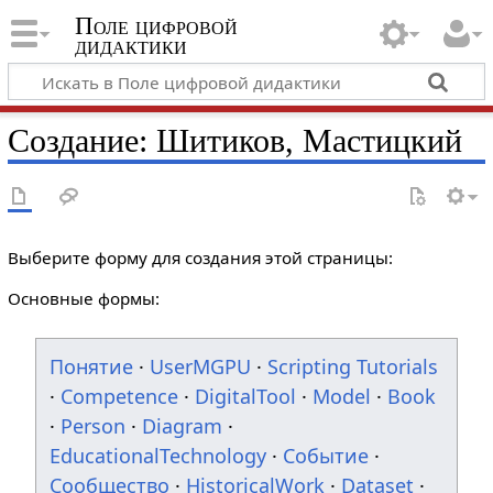
Поле цифровой
дидактики
Создание: Шитиков, Мастицкий
Выберите форму для создания этой страницы:
Основные формы:
Понятие
·
UserMGPU
·
Scripting Tutorials
·
Competence
·
DigitalTool
·
Model
·
Book
·
Person
·
Diagram
·
EducationalTechnology
·
Событие
·
Сообщество
·
HistoricalWork
·
Dataset
·