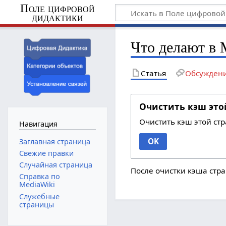
Поле цифровой
дидактики
Что делают в
Статья
Обсужден
Очистить кэш это
Очистить кэш этой ст
Навигация
OK
Заглавная страница
Свежие правки
Случайная страница
После очистки кэша стра
Справка по
MediaWiki
Служебные
страницы