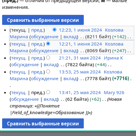
(пред.)
— отличия от предыдущей версии;
м
— малые
изменения.
текущ.
пред.
12:23, 1 июня 2024
Козлова
Марина
обсуждение
вклад
8211 байт
+142
1
Н
текущ.
пред.
12:21, 1 июня 2024
Козлова
и
е
Марина
обсуждение
вклад
8069 байт
+247
ю
т
Н
текущ.
пред.
21:21, 31 мая 2024
Ирина К
н
о
е
обсуждение
вклад
7822 байта
+44
я
3
п
т
Н
текущ.
пред.
13:53, 25 мая 2024
Козлова
2
1
и
о
е
Марина
обсуждение
вклад
7778 байт
+7716
0
м
2
с
п
т
2
а
5
а
и
о
Н
текущ.
пред.
13:41, 25 мая 2024
Mary 926
4
я
м
н
с
п
е
обсуждение
вклад
62 байта
+62
Новая
2
а
и
а
и
т
страница: «{{Понятие
0
я
я
н
с
о
|Field_of_knowledge=Образование }}»
2
2
п
и
а
п
4
0
р
я
н
и
2
а
п
и
с
4