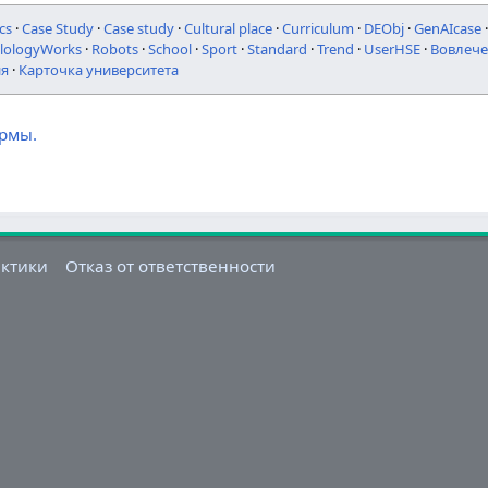
cs
·
Case Study
·
Case study
·
Cultural place
·
Curriculum
·
DEObj
·
GenAIcase
ilologyWorks
·
Robots
·
School
·
Sport
·
Standard
·
Trend
·
UserHSE
·
Вовлече
ия
·
Карточка университета
ормы.
актики
Отказ от ответственности