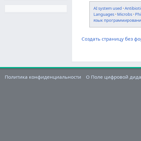
AI system used
·
Antibioti
Languages
·
Microbs
·
Ph
язык программирован
Создать страницу без ф
Политика конфиденциальности
О Поле цифровой дид