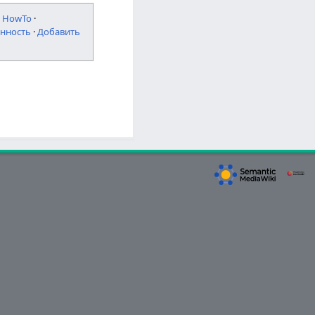
·
HowTo
·
нность
·
Добавить