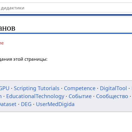
анов
ие
дания этой страницы:
GPU
·
Scripting Tutorials
·
Competence
·
DigitalTool
·
m
·
EducationalTechnology
·
Событие
·
Сообщество
·
ataset
·
DEG
·
UserMedDigida