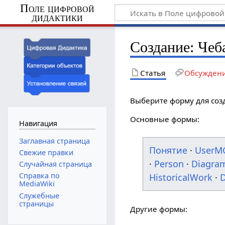
Поле цифровой
дидактики
Создание: Чеб
Статья
Обсужден
Выберите форму для соз
Основные формы:
Навигация
Заглавная страница
Понятие
·
UserM
Свежие правки
·
Person
·
Diagra
Случайная страница
Справка по
HistoricalWork
·
D
MediaWiki
Служебные
страницы
Другие формы: