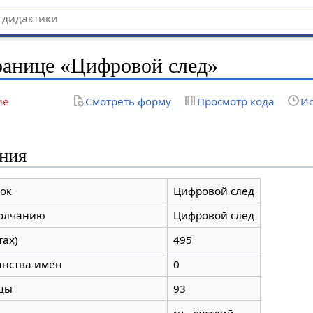
ранице «Цифровой след»
ие
Смотреть форму
Просмотр кода
Ис
ния
ок
Цифровой след
молчанию
Цифровой след
тах)
495
анства имён
0
цы
93