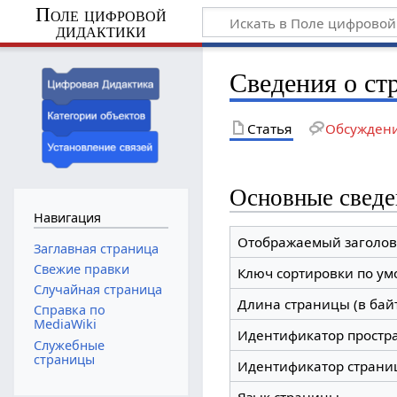
Поле цифровой
дидактики
Сведения о ст
Статья
Обсужден
Основные сведе
Навигация
Отображаемый заголов
Заглавная страница
Свежие правки
Ключ сортировки по у
Случайная страница
Длина страницы (в бай
Справка по
MediaWiki
Идентификатор простр
Служебные
страницы
Идентификатор страни