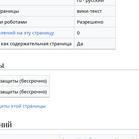
ru - русский
траницы
вики-текст
и роботами
Разрешено
лений на эту страницу
0
 как содержательная страница
Да
ы
 защиты (бессрочно)
 защиты (бессрочно)
щиты этой страницы
ний