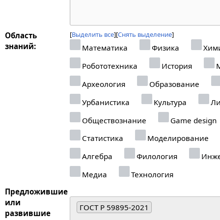
Выделить все
Снять выделение
Область
знаний:
Математика
Физика
Хим
Робототехника
История
М
Археология
Образование
Урбанистика
Культура
Ли
Обществознание
Game design
Статистика
Моделирование
Алгебра
Филология
Инже
Медиа
Технология
Предложившие
или
ГОСТ Р 59895-2021
развившие