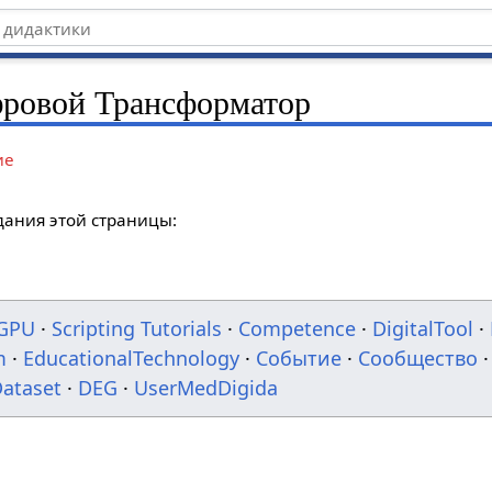
фровой Трансформатор
ие
дания этой страницы:
GPU
·
Scripting Tutorials
·
Competence
·
DigitalTool
·
m
·
EducationalTechnology
·
Событие
·
Сообщество
·
ataset
·
DEG
·
UserMedDigida