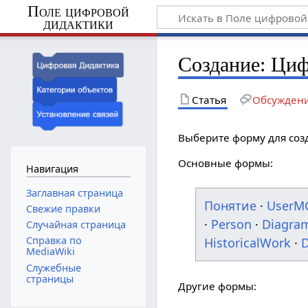
Поле цифровой
дидактики
Создание: Ци
Статья
Обсужден
Выберите форму для соз
Основные формы:
Навигация
Заглавная страница
Понятие
·
UserM
Свежие правки
·
Person
·
Diagra
Случайная страница
Справка по
HistoricalWork
·
D
MediaWiki
Служебные
страницы
Другие формы: