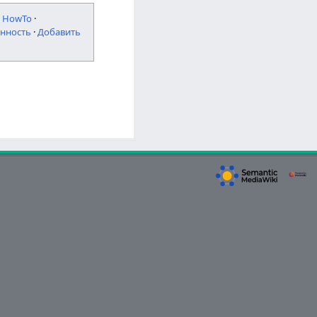
·
HowTo
·
нность
·
Добавить