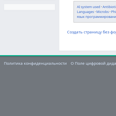
AI system used
·
Antibioti
Languages
·
Microbs
·
Ph
язык программирован
Создать страницу без ф
Политика конфиденциальности
О Поле цифровой дид