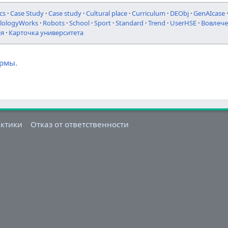
cs
·
Case Study
·
Case study
·
Cultural place
·
Curriculum
·
DEObj
·
GenAIcase
ilologyWorks
·
Robots
·
School
·
Sport
·
Standard
·
Trend
·
UserHSE
·
Вовлече
ия
·
Карточка университета
ормы.
актики
Отказ от ответственности