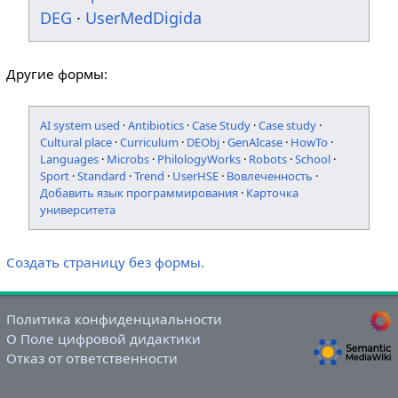
DEG
·
UserMedDigida
Другие формы:
AI system used
·
Antibiotics
·
Case Study
·
Case study
·
Cultural place
·
Curriculum
·
DEObj
·
GenAIcase
·
HowTo
·
Languages
·
Microbs
·
PhilologyWorks
·
Robots
·
School
·
Sport
·
Standard
·
Trend
·
UserHSE
·
Вовлеченность
·
Добавить язык программирования
·
Карточка
университета
Создать страницу без формы.
Политика конфиденциальности
О Поле цифровой дидактики
Отказ от ответственности