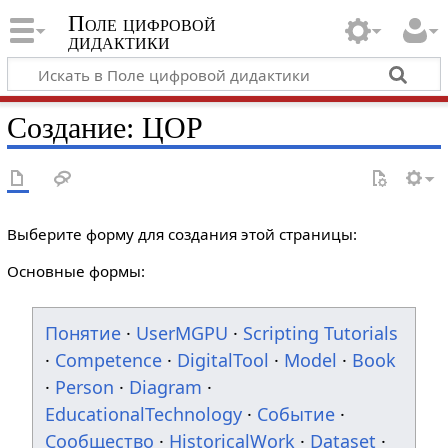
Поле цифровой
дидактики
Создание: ЦОР
Выберите форму для создания этой страницы:
Основные формы:
Понятие
·
UserMGPU
·
Scripting Tutorials
·
Competence
·
DigitalTool
·
Model
·
Book
·
Person
·
Diagram
·
EducationalTechnology
·
Событие
·
Сообщество
·
HistoricalWork
·
Dataset
·