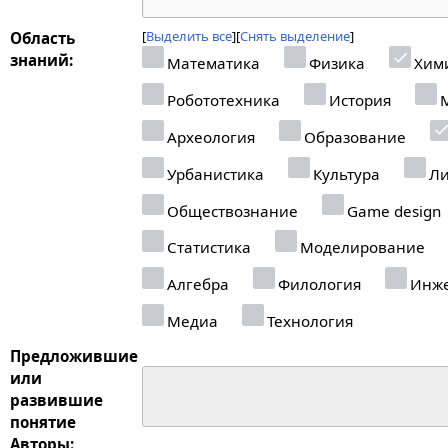
Выделить все
Снять выделение
Область
знаний:
Математика
Физика
Хим
Робототехника
История
М
Археология
Образование
Урбанистика
Культура
Ли
Обществознание
Game design
Статистика
Моделирование
Алгебра
Филология
Инже
Медиа
Технология
Предложившие
или
развившие
понятие
Авторы: