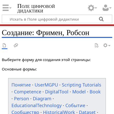
Поле цифровой
дидактики
Создание: Фримен, Робсон
Выберите форму для создания этой страницы:
Основные формы:
Понятие
·
UserMGPU
·
Scripting Tutorials
·
Competence
·
DigitalTool
·
Model
·
Book
·
Person
·
Diagram
·
EducationalTechnology
·
Событие
·
Сообщество
·
HistoricalWork
·
Dataset
·