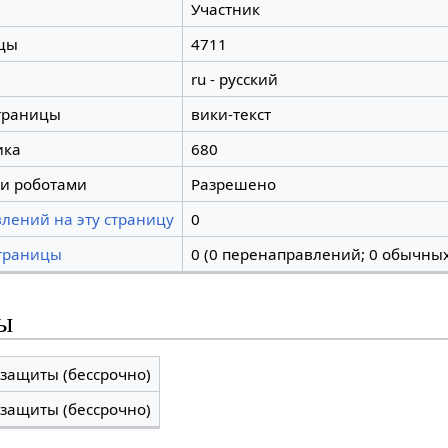
Участник
цы
4711
ru - русский
траницы
вики-текст
ика
680
и роботами
Разрешено
лений на эту страницу
0
траницы
0 (0 перенаправлений; 0 обычных
ы
 защиты (бессрочно)
 защиты (бессрочно)