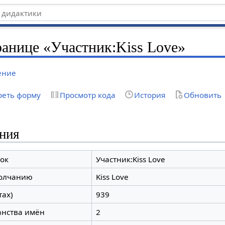
ранице «Участник:Kiss Love»
ение
реть форму
Просмотр кода
История
Обновить
ния
ок
Участник:Kiss Love
молчанию
Kiss Love
тах)
939
анства имён
2