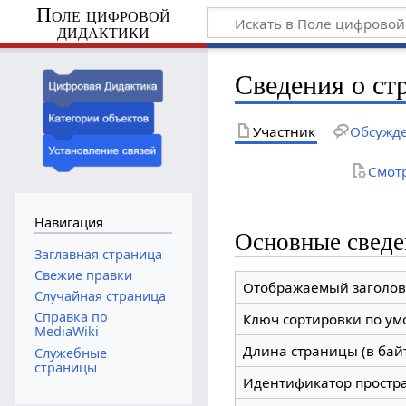
Поле цифровой
дидактики
Сведения о ст
Участник
Обсужд
Смот
Навигация
Основные сведе
Заглавная страница
Свежие правки
Отображаемый заголов
Случайная страница
Справка по
Ключ сортировки по у
MediaWiki
Длина страницы (в бай
Служебные
страницы
Идентификатор простр