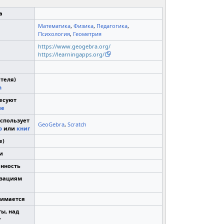
а
Математика
,
Физика
,
Педагогика
,
Психология
,
Геометрия
https://www.geogebra.org/
https://learningapps.org/
ителя)
n
ресуют
ие
использует
GeoGebra
,
Scratch
р
или
книг
е)
и
енность
изациям
нимается
ты, над
т