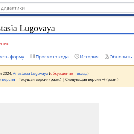
tasia Lugovaya
ение
реть форму
Просмотр кода
История
Обновить
ая 2024;
Anastasia Lugovaya
(
обсуждение
|
вклад
)
 версия
| Текущая версия (разн.) | Следующая версия → (разн.)