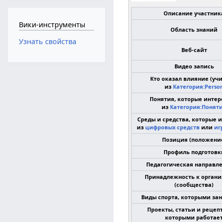
Описание участник
Вики-инструменты
Область знаний
Узнать свойства
Веб-сайт
Видео запись
Кто оказал влияние (уч
из
Категория:Perso
Понятия, которые инте
из
Категория:Понят
Среды и средства, которые 
из
цифровых средств
или
иг
Позиция (положени
Профиль подготовк
Педагогическая направл
Принадлежность к орган
(сообщества)
Виды спорта, которыми за
Проекты, статьи и рецеп
которыми работае