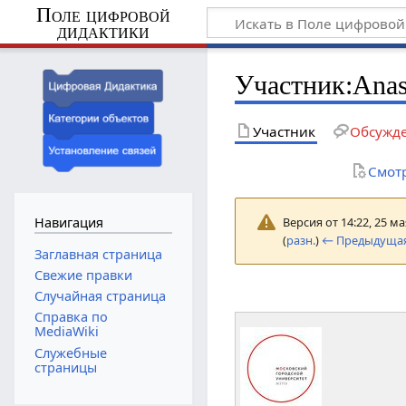
Поле цифровой
дидактики
Участник
:
Anas
Участник
Обсужд
Смот
Версия от 14:22, 25 м
Навигация
(
разн.
)
← Предыдущая
Заглавная страница
Свежие правки
Случайная страница
Справка по
MediaWiki
Служебные
страницы