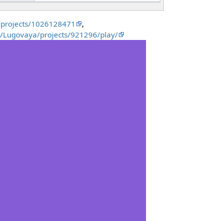
u/projects/1026128471
,
g/Lugovaya/projects/921296/play/