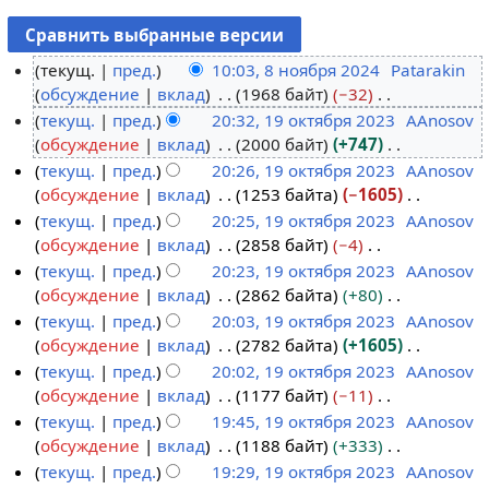
текущ.
пред.
10:03, 8 ноября 2024
Patarakin
обсуждение
вклад
1968 байт
−32
8
Н
текущ.
пред.
20:32, 19 октября 2023
AAnosov
н
е
обсуждение
вклад
2000 байт
+747
о
1
т
Н
текущ.
пред.
20:26, 19 октября 2023
AAnosov
я
9
о
е
обсуждение
вклад
1253 байта
−1605
б
о
п
т
Н
текущ.
пред.
20:25, 19 октября 2023
AAnosov
р
к
и
о
е
обсуждение
вклад
2858 байт
−4
я
т
с
п
т
Н
текущ.
пред.
20:23, 19 октября 2023
AAnosov
2
я
а
и
о
е
обсуждение
вклад
2862 байта
+80
0
б
н
с
п
т
Н
текущ.
пред.
20:03, 19 октября 2023
AAnosov
2
р
и
а
и
о
е
обсуждение
вклад
2782 байта
+1605
4
я
я
н
с
п
т
Н
текущ.
пред.
20:02, 19 октября 2023
AAnosov
2
п
и
а
и
о
е
обсуждение
вклад
1177 байт
−11
0
р
я
н
с
п
т
Н
текущ.
пред.
19:45, 19 октября 2023
AAnosov
2
а
п
и
а
и
о
е
обсуждение
вклад
1188 байт
+333
3
в
р
я
н
с
п
т
Н
текущ.
пред.
19:29, 19 октября 2023
AAnosov
к
а
п
и
а
и