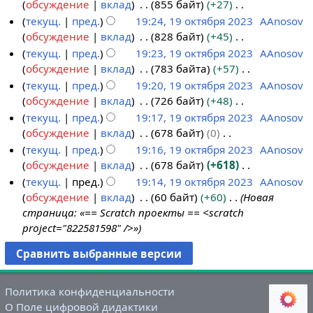
о
е
обсуждение
вклад
855 байт
+27
и
в
р
я
н
с
п
т
Н
текущ.
пред.
19:24, 19 октября 2023
AAnosov
к
а
п
и
а
и
о
е
обсуждение
вклад
828 байт
+45
и
в
р
я
н
с
п
т
Н
текущ.
пред.
19:23, 19 октября 2023
AAnosov
к
а
п
и
а
и
о
е
обсуждение
вклад
783 байта
+57
и
в
р
я
н
с
п
т
Н
текущ.
пред.
19:20, 19 октября 2023
AAnosov
к
а
п
и
а
и
о
е
обсуждение
вклад
726 байт
+48
и
в
р
я
н
с
п
т
Н
текущ.
пред.
19:17, 19 октября 2023
AAnosov
к
а
п
и
а
и
о
е
обсуждение
вклад
678 байт
0
и
в
р
я
н
с
п
т
Н
текущ.
пред.
19:16, 19 октября 2023
AAnosov
к
а
п
и
а
и
о
е
обсуждение
вклад
678 байт
+618
и
в
р
я
н
с
п
т
Н
текущ.
пред.
19:14, 19 октября 2023
AAnosov
к
а
п
и
а
и
о
е
обсуждение
вклад
60 байт
+60
Новая
и
в
р
я
н
с
п
т
страница: «== Scratch проекты == <scratch
к
а
п
и
а
и
о
project="822581598" />»
и
в
р
я
н
с
п
к
а
п
и
а
и
и
в
р
я
н
с
к
а
п
и
а
Политика конфиденциальности
и
в
р
я
н
О Поле цифровой дидактики