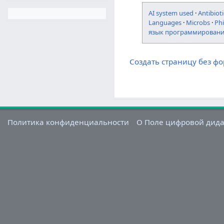
AI system used
·
Antibioti
Languages
·
Microbs
·
Ph
язык программирован
Создать страницу без ф
Политика конфиденциальности
О Поле цифровой дид