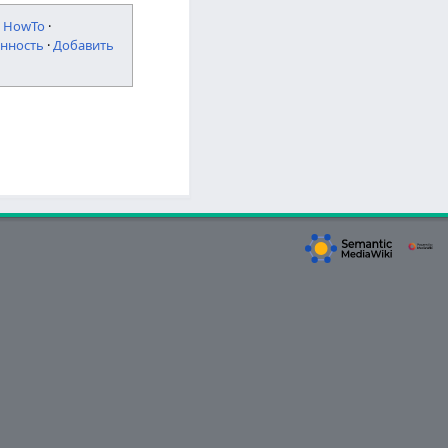
·
HowTo
·
нность
·
Добавить