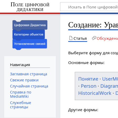
Поле цифровой
дидактики
Создание: Ура
Статья
Обсужден
Выберите форму для соз
Основные формы:
Навигация
Заглавная страница
Понятие
·
UserM
Свежие правки
·
Person
·
Diagra
Случайная страница
Справка по
HistoricalWork
·
D
MediaWiki
Служебные
страницы
Другие формы: