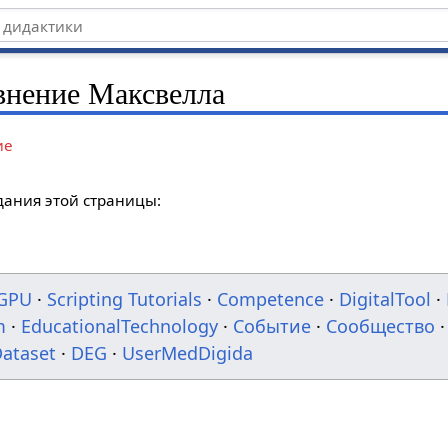
внение Максвелла
ие
дания этой страницы:
GPU
·
Scripting Tutorials
·
Competence
·
DigitalTool
·
m
·
EducationalTechnology
·
Событие
·
Сообщество
·
ataset
·
DEG
·
UserMedDigida