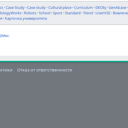
cs
·
Case Study
·
Case study
·
Cultural place
·
Curriculum
·
DEObj
·
GenAIcase
ilologyWorks
·
Robots
·
School
·
Sport
·
Standard
·
Trend
·
UserHSE
·
Вовлече
ия
·
Карточка университета
ормы.
актики
Отказ от ответственности