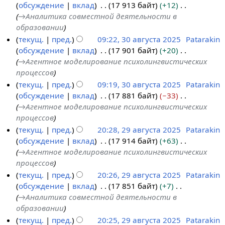
и
а
и
обсуждение
вклад
17 913 байт
+12
я
н
с
→
Аналитика совместной деятельности в
п
и
а
образовании
р
я
н
текущ.
пред.
09:22, 30 августа 2025
Patarakin
а
п
и
обсуждение
вклад
17 901 байт
+20
в
р
я
→
Агентное моделирование психолингвистических
к
а
п
процессов
и
в
р
текущ.
пред.
09:19, 30 августа 2025
Patarakin
к
а
обсуждение
вклад
17 881 байт
−33
и
в
→
Агентное моделирование психолингвистических
к
процессов
и
текущ.
пред.
20:28, 29 августа 2025
Patarakin
обсуждение
вклад
17 914 байт
+63
2
→
Агентное моделирование психолингвистических
9
процессов
а
текущ.
пред.
20:26, 29 августа 2025
Patarakin
в
обсуждение
вклад
17 851 байт
+7
г
→
Аналитика совместной деятельности в
у
образовании
с
текущ.
пред.
20:25, 29 августа 2025
Patarakin
т