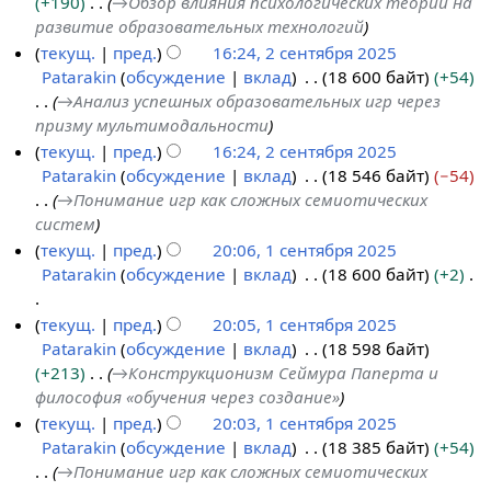
+190
→
Обзор влияния психологических теорий на
я
развитие образовательных технологий
б
текущ.
пред.
16:24, 2 сентября 2025
р
Patarakin
обсуждение
вклад
18 600 байт
+54
я
→
Анализ успешных образовательных игр через
2
призму мультимодальности
0
текущ.
пред.
16:24, 2 сентября 2025
2
Patarakin
обсуждение
вклад
18 546 байт
−54
5
→
Понимание игр как сложных семиотических
систем
текущ.
пред.
20:06, 1 сентября 2025
Patarakin
обсуждение
вклад
18 600 байт
+2
1
с
Н
текущ.
пред.
20:05, 1 сентября 2025
е
е
Patarakin
обсуждение
вклад
18 598 байт
н
т
+213
→
Конструкционизм Сеймура Паперта и
т
о
философия «обучения через создание»
я
п
текущ.
пред.
20:03, 1 сентября 2025
б
и
Patarakin
обсуждение
вклад
18 385 байт
+54
р
с
→
Понимание игр как сложных семиотических
я
а