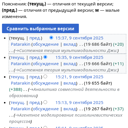
Пояснения:
(текущ.)
— отличия от текущей версии;
(пред.)
— отличия от предыдущей версии;
м
— малые
изменения.
текущ.
пред.
15:37, 9 сентября 2025
Patarakin
обсуждение
вклад
19 686 байт
+20
9
→
Системная теория мультимодальности Джи:
с
текущ.
пред.
15:35, 9 сентября 2025
е
Patarakin
обсуждение
вклад
19 666 байт
+11
н
→
Системная теория мультимодальности Джи:
т
текущ.
пред.
15:21, 9 сентября 2025
я
Patarakin
обсуждение
вклад
19 655 байт
б
+388
→
Аналитика совместной деятельности в
р
образовании
я
текущ.
пред.
15:13, 9 сентября 2025
2
Patarakin
обсуждение
вклад
19 267 байт
+37
0
→
Агентное моделирование психолингвистических
2
процессов
5