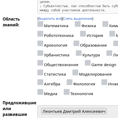
Выделить все
Снять выделение
Область
знаний:
Математика
Физика
Хим
Робототехника
История
М
Археология
Образование
Урбанистика
Культура
Ли
Обществознание
Game design
Статистика
Моделирование
Алгебра
Филология
Инже
Медиа
Технология
Предложившие
или
Леонтьев Дмитрий Алексеевич
развившие