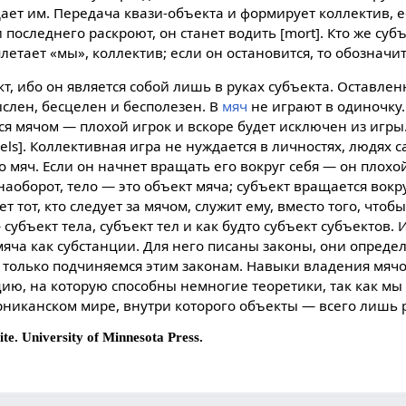
адает им. Передача квази-объекта и формирует коллектив, е
последнего раскроют, он станет водить [mort]. Кто же субъе
летает «мы», коллектив; если он остановится, то обозначит
 ибо он является собой лишь в руках субъекта. Оставлен
слен, бесцелен и бесполезен. В
мяч
не играют в одиночку. 
тся мячом — плохой игрок и вскоре будет исключен из игры.
els]. Коллективная игра не нуждается в личностях, людях с
го мяч. Если он начнет вращать его вокруг себя — он плохо
наоборот, тело — это объект мяча; субъект вращается вокру
 тот, кто следует за мячом, служит ему, вместо того, чтоб
 субъект тела, субъект тел и как будто субъект субъектов.
мяча как субстанции. Для него писаны законы, они опреде
 только подчиняемся этим законам. Навыки владения мяч
ю, на которую способны немногие теоретики, так как м
рниканском мире, внутри которого объекты — всего лишь 
ite. University of Minnesota Press.