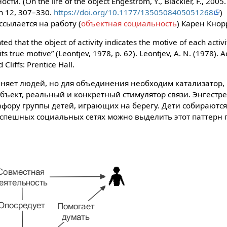
и. (On the life of the object Engeström, Y., Blackler, F., 2005.
on 12, 307–330.
https://doi.org/10.1177/1350508405051268
)
сылается на работу (
объектная социальность
) Карен Кнор
hted that the object of activity indicates the motive of each acti
s its true motive” (Leontjev, 1978, p. 62). Leontjev, A. N. (1978). 
Cliffs: Prentice Hall.
няет людей, но для объединения необходим катализатор, 
бъект, реальный и конкретный стимулятор связи. Энгестре
афору группы детей, играющих на берегу. Дети собираются
 успешных социальных сетях можно выделить этот паттерн 