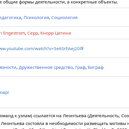
не общие формы деятельности, а конкретные объекты.
едагогика
,
Психология
,
Социология
ri Engestrom
,
Серр
,
Кнорр-Цетина
www.youtube.com/watch?v=5e6SrEAej20
язности
,
Дружественное средство
,
Граф
,
Биграф
Snap!
оманд к узлам) ссылается на Леонтьева (Деятельность, Со
Леонтьева состояла в необходимости размещать мотивы не