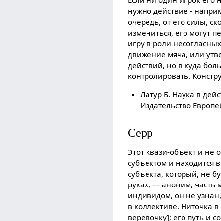
Если ни один игрок его н
нужно действие - наприме
очередь, от его силы, с
измениться, его могут 
игру в роли несогласных
движение мяча, или утве
действий, но в куда бол
контролировать. Констру
Латур Б. Наука в дей
Издательство Европей
Серр
Этот квази-объект и не о
субъектом и находится в
субъекта, который, не бу
руках, — аноним, часть 
индивидом, он не узнан,
в коллективе. Ниточка в 
веревочку]; его путь и 