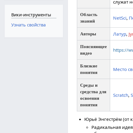
служат 
Вики-инструменты
Область
NetSci
,
П
знаний
Узнать свойства
Латур
,
Jy
Авторы
Поясняющее
https://
видео
Близкие
Место св
понятия
Среды и
средства для
Scratch
,
освоения
понятия
Юрьё Энгестрём (от к
Радикальная идея 