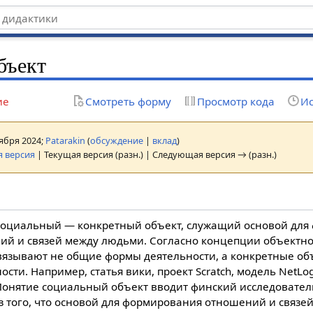
бъект
ие
Смотреть форму
Просмотр кода
Ис
оября 2024;
Patarakin
(
обсуждение
|
вклад
)
 версия
| Текущая версия (разн.) | Следующая версия → (разн.)
социальный — конкретный объект, служащий основой для
ий и связей между людьми. Согласно концепции объектно
вязывают не общие формы деятельности, а конкретные об
ости. Например, статья вики, проект Scratch, модель NetLo
 Понятие социальный объект вводит финский исследовате
из того, что основой для формирования отношений и связ