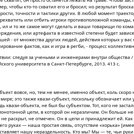
е схватит, он просто останется лежать на траве. Чтобы заст
р, чтобы кто-то схватил его и бросил; но результат броска
корости, точности и тактики других. В любой момент траект
перехватить или отбить игроки противоположной команды, 
, ил и то же самое могут сделать и ваши товарищи по ком
рждения, или артефакта в известной степени будет завис
ьшей - от множества других людей, действия которых у ва
ирование фактов, как и игра в регби, - процесс коллектив
ствии: следуя за учеными и инженерами внутри общества / 
ского университета в Санкт-Петербурге, 2013. 413 c.
бъект вовсе, но, тем не менее, именно объект, коль скоро 
 мире; это также квази-субъект, поскольку обозначает или
дь квази-объекта, не был бы субъектом. Тот, кого не застал
монотонной цепи, в которой он неразличим. Он больше не
 не раскрыт, не отмечен. Он в цепи и принадлежит ей. Как 
его руках — наша простая связь, отсутствие «хорька» [имее
составляет нашу нераздельность. Кто мы? Мы — те, чьи руки