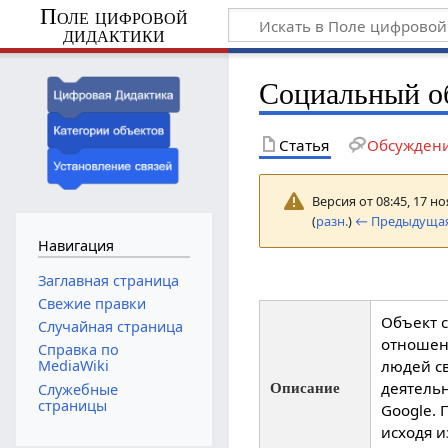
Поле цифровой
дидактики
Социальный о
Статья
Обсужден
Версия от 08:45, 17 н
(
разн.
)
← Предыдущая
Навигация
Заглавная страница
Свежие правки
Объект 
Случайная страница
отношен
Справка по
людей с
MediaWiki
деятельн
Описание
Служебные
страницы
Google.
исходя 