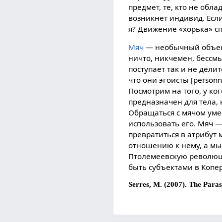
предмет, те, кто не обл
возникнет индивид. Если 
я? Движение «хорька» cп
Мяч
— необычный объект,
ничто, никчемен, бессмы
поступает так и не дели
что они эгоисты [personn
Посмотрим на того, у ко
предназначен для тела, 
Обращаться с мячом умеет
использовать его. Мяч —
превратиться в атрибут 
отношению к нему, а мы
Птолемеевскую революци
быть субъектами в Копе
Serres, M. (2007). The Paras