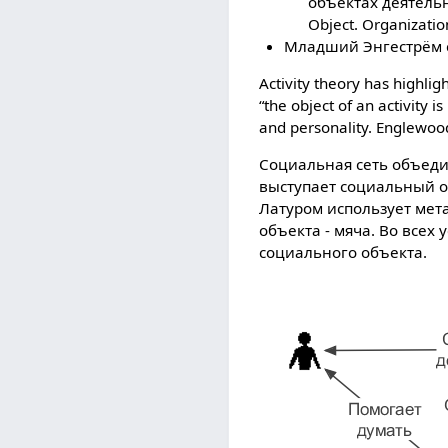
объектах деятельност
Object. Organizati
Младший Энгестрём с
Activity theory has highlig
“the object of an activity i
and personality. Englewood 
Социальная сеть объеди
выступает социальный о
Латуром использует мет
объекта - мяча. Во всех
социального объекта.