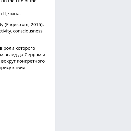
 On the Life of the
р-Цетина.
vity (Engeström, 2015);
Activity, consciousness
в роли которого
м вслед да Серром и
 вокруг конкретного
присутствия