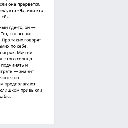
сли она прервется,
кт, кто «Я», или кто
 «Я».
ный где-то, он —
Тот, кто все же
 Про таких говорят,
амих по себе.
й игрок. Мяч не
г этого солнца.
ы подчинять и
 Играть — значит
ляются по
ом предполагают
ы слишком привыкли
рабы.