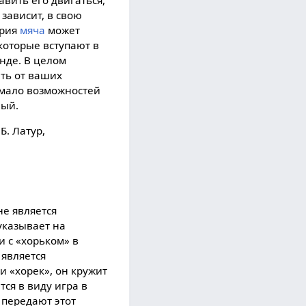
авить его двигаться,
 зависит, в свою
ория
мяча
может
которые вступают в
анде. В целом
еть от ваших
с мало возможностей
ный.
Б. Латур,
не является
 указывает на
и с «хорьком» в
 является
и «хорек», он кружит
тся в виду игра в
 передают этот