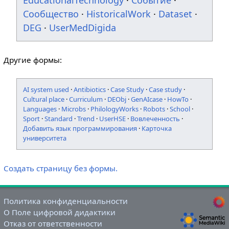
EducationalTechnology
·
Событие
·
Сообщество
·
HistoricalWork
·
Dataset
·
DEG
·
UserMedDigida
Другие формы:
AI system used
·
Antibiotics
·
Case Study
·
Case study
·
Cultural place
·
Curriculum
·
DEObj
·
GenAIcase
·
HowTo
·
Languages
·
Microbs
·
PhilologyWorks
·
Robots
·
School
·
Sport
·
Standard
·
Trend
·
UserHSE
·
Вовлеченность
·
Добавить язык программирования
·
Карточка
университета
Создать страницу без формы.
Политика конфиденциальности
О Поле цифровой дидактики
Отказ от ответственности