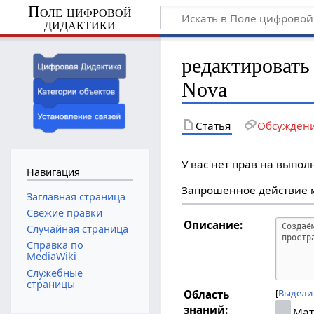
Поле цифровой
дидактики
редактировать
Nova
Статья
Обсужден
У вас нет прав на выпо
Навигация
Запрошенное действие м
Заглавная страница
Свежие правки
Описание:
Случайная страница
Справка по
MediaWiki
Служебные
страницы
Выделит
Область
знаний:
Мат