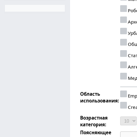
Роб
Арх
Урб
Общ
Ста
Алг
Мед
Область
Emp
использования:
Crea
Возрастная
категория:
Поясняющее