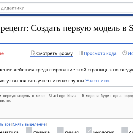
 рецепт: Создать первую модель в 
ие
Смотреть форму
Просмотр кода
Ис
лнение действия «редактирование этой страницы» по сле
огут выполнять участники из группы
Участники
.
ь все
Снять выделение
ематика
Физика
Химия
Биология
А