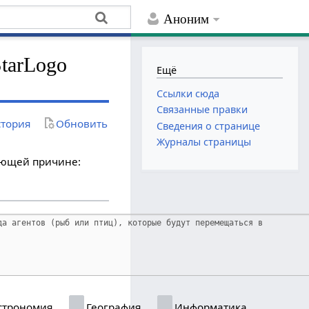
Аноним
StarLogo
Ещё
Ссылки сюда
Связанные правки
тория
Обновить
Сведения о странице
Журналы страницы
дующей причине:
строномия
География
Информатика