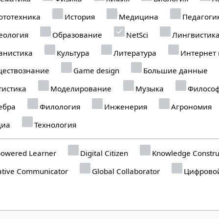
ототехника
История
Медицина
Педагоги
еология
Образование
NetSci
Лингвистик
анистика
Культура
Литература
Интернет
ествознание
Game design
Большие данные
тистика
Моделирование
Музыка
Филосо
ебра
Филология
Инженерия
Агрономия
иа
Технология
owered Learner
Digital Citizen
Knowledge Constru
tive Communicator
Global Collaborator
Цифровой