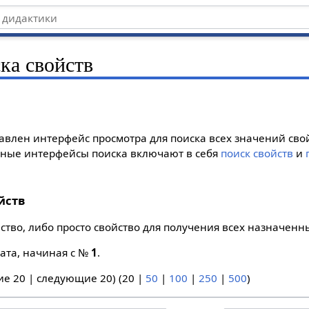
ка свойств
тавлен интерфейс просмотра для поиска всех значений сво
пные интерфейсы поиска включают в себя
поиск свойств
и
йств
ство, либо просто свойство для получения всех назначенн
ата, начиная с №
1
.
ие 20
|
следующие 20
) (
20
|
50
|
100
|
250
|
500
)