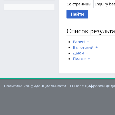
Со страницы:
Список результ
Papert
+
Выготский
+
Дьюи
+
Пиаже
+
Политика конфиденциальности
О Поле цифровой дид