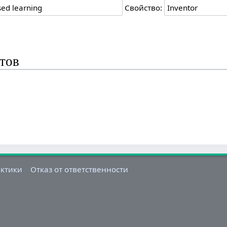
Свойство:
атов
актики
Отказ от ответственности