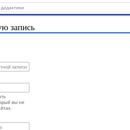
ую запись
ать
орый вы не
айтах.