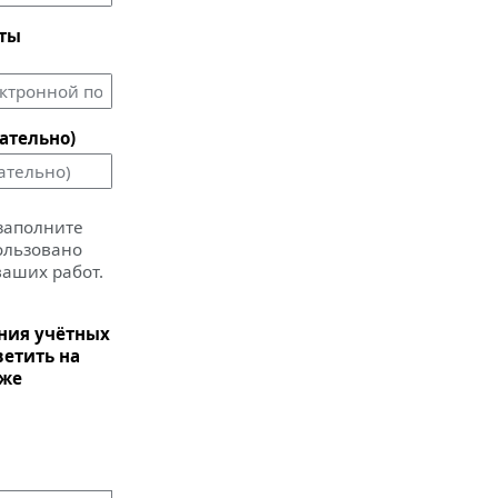
чты
ательно)
 заполните
пользовано
ваших работ.
ания учётных
ветить на
иже