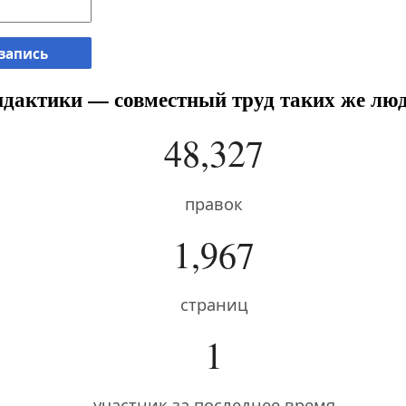
 запись
дактики — совместный труд таких же люд
48,327
правок
1,967
страниц
1
участник за последнее время