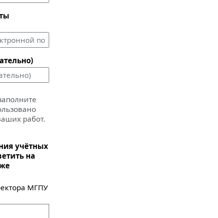
чты
ательно)
 заполните
пользовано
ваших работ.
ания учётных
ветить на
иже
ектора МГПУ