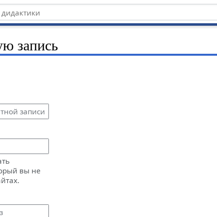
ую запись
ать
орый вы не
айтах.