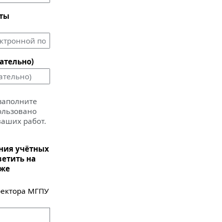
чты
ательно)
 заполните
пользовано
ваших работ.
ания учётных
ветить на
иже
ектора МГПУ