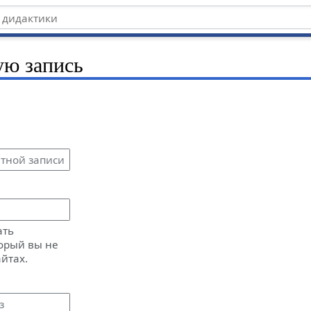
ую запись
ать
орый вы не
айтах.