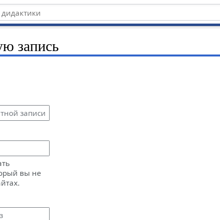
ую запись
ать
орый вы не
айтах.