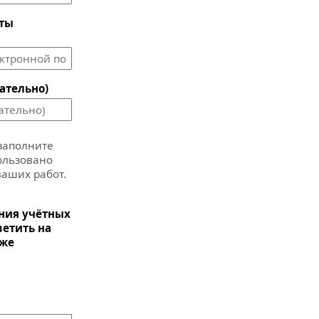
чты
ательно)
 заполните
пользовано
ваших работ.
ания учётных
ветить на
иже