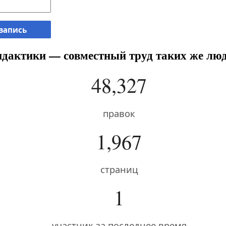
 запись
дактики — совместный труд таких же люд
48,327
правок
1,967
страниц
1
участник за последнее время