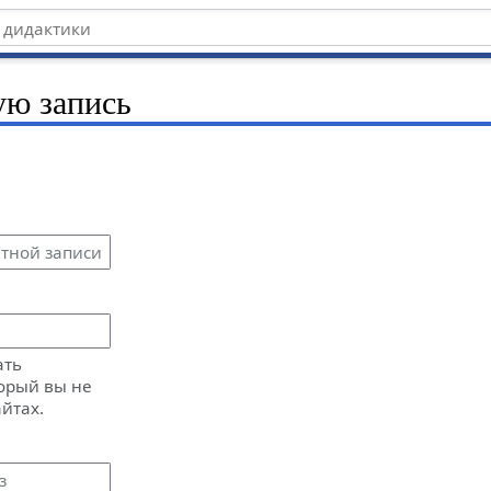
ую запись
ать
орый вы не
айтах.