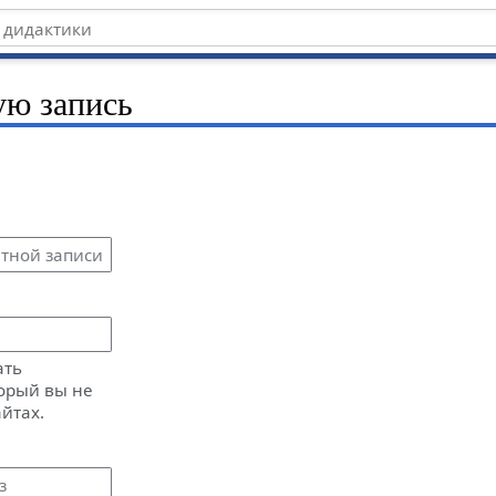
ую запись
ать
орый вы не
айтах.