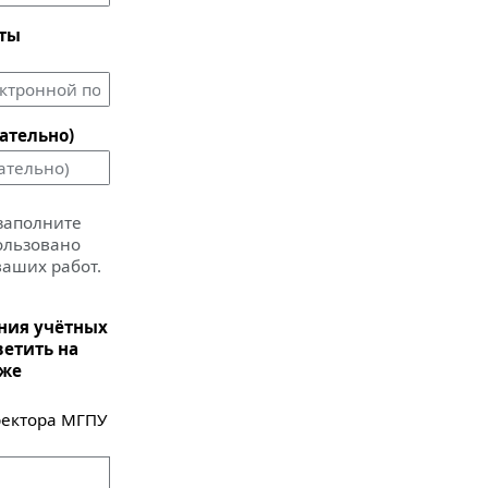
чты
ательно)
 заполните
пользовано
ваших работ.
ания учётных
ветить на
иже
ектора МГПУ