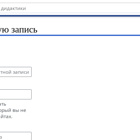
ую запись
ать
орый вы не
айтах.