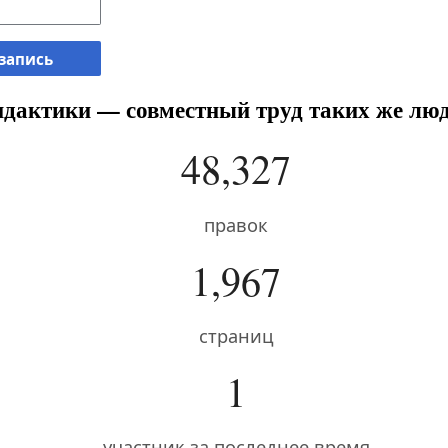
 запись
дактики — совместный труд таких же люд
48,327
правок
1,967
страниц
1
участник за последнее время