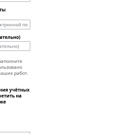
чты
ательно)
 заполните
пользовано
ваших работ.
ания учётных
ветить на
иже