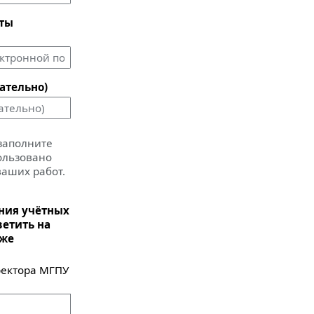
чты
ательно)
 заполните
пользовано
ваших работ.
ания учётных
ветить на
иже
ектора МГПУ