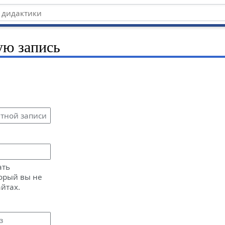
ую запись
ать
орый вы не
айтах.