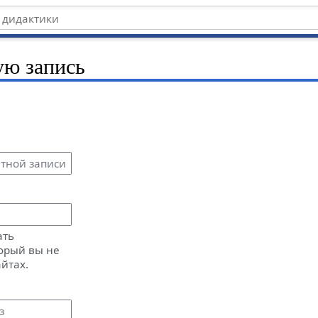
ую запись
ать
орый вы не
айтах.