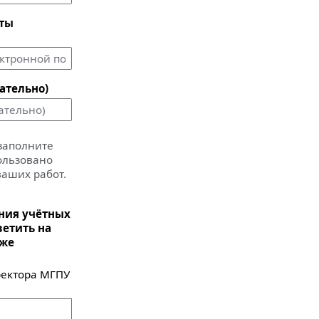
чты
ательно)
 заполните
пользовано
ваших работ.
ания учётных
ветить на
иже
ектора МГПУ