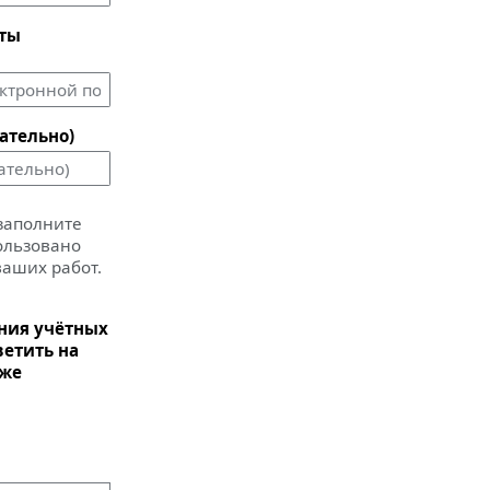
чты
ательно)
 заполните
пользовано
ваших работ.
ания учётных
ветить на
иже