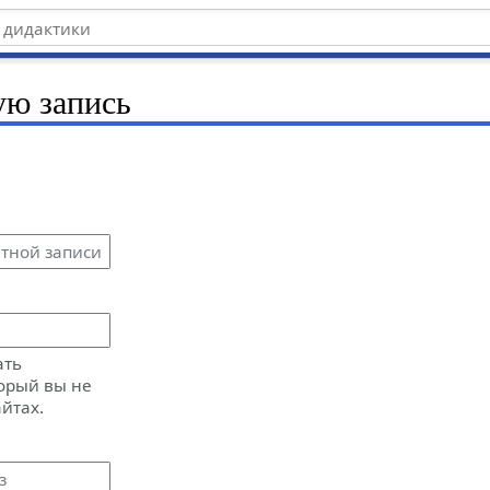
ую запись
ать
орый вы не
айтах.