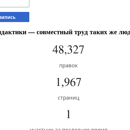
 запись
дактики — совместный труд таких же люд
48,327
правок
1,967
страниц
1
участник за последнее время