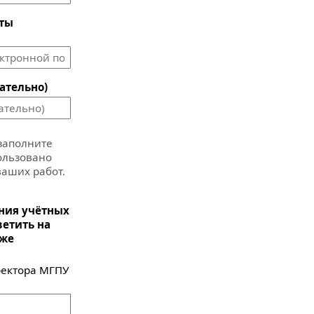
чты
ательно)
 заполните
пользовано
ваших работ.
ания учётных
ветить на
иже
ектора МГПУ