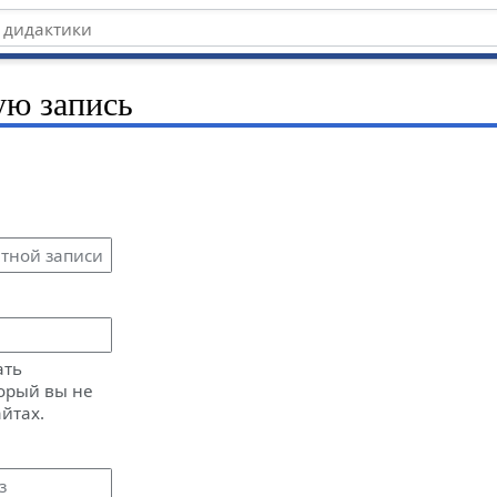
ую запись
ать
орый вы не
айтах.