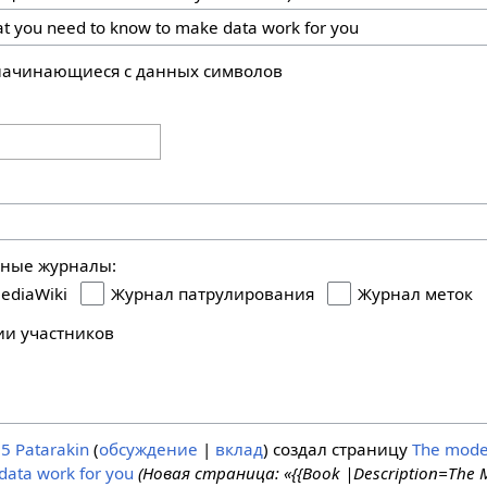
 начинающиеся с данных символов
ьные журналы:
ediaWiki
Журнал патрулирования
Журнал меток
ии участников
25
Patarakin
обсуждение
вклад
создал страницу
The model
data work for you
(Новая страница: «{{Book |Description=The M