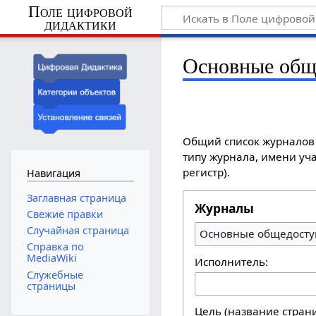
Поле цифровой
дидактики
Основные общ
Общий список журналов 
типу журнала, имени уча
регистр).
Навигация
Заглавная страница
Журналы
Свежие правки
Случайная страница
Основные общедосту
Справка по
MediaWiki
Исполнитель:
Служебные
страницы
Цель (название стран