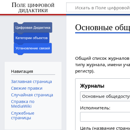
Поле цифровой
дидактики
Основные общ
Общий список журналов 
типу журнала, имени уча
регистр).
Навигация
Заглавная страница
Журналы
Свежие правки
Случайная страница
Основные общедосту
Справка по
MediaWiki
Исполнитель:
Служебные
страницы
Цель (название стран