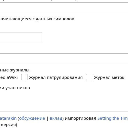
 начинающиеся с данных символов
ьные журналы:
ediaWiki
Журнал патрулирования
Журнал меток
ии участников
atarakin
обсуждение
вклад
импортировал
Setting the Ti
 версия)