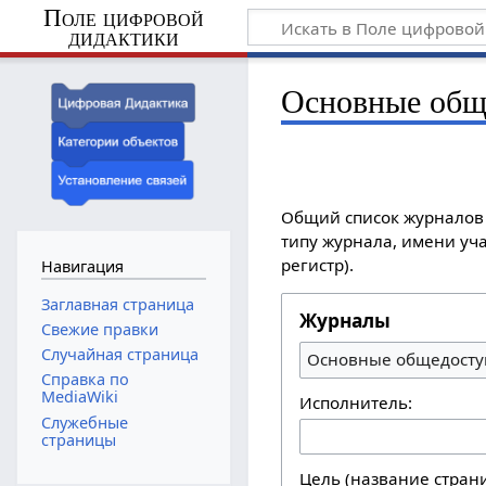
Поле цифровой
дидактики
Основные общ
Общий список журналов 
типу журнала, имени уча
регистр).
Навигация
Заглавная страница
Журналы
Свежие правки
Случайная страница
Основные общедосту
Справка по
MediaWiki
Исполнитель:
Служебные
страницы
Цель (название стран