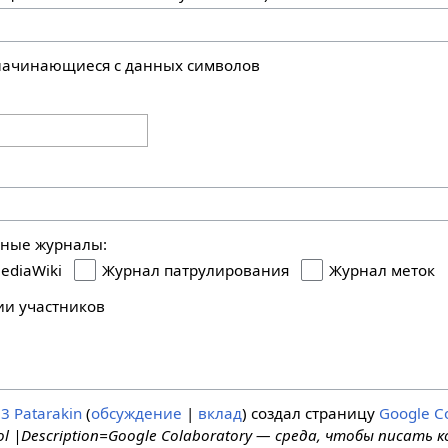
 начинающиеся с данных символов
ьные журналы:
ediaWiki
Журнал патрулирования
Журнал меток
ии участников
23
Patarakin
обсуждение
вклад
создал страницу
Google Co
ool |Description=Google Colaboratory — среда, чтобы писать к