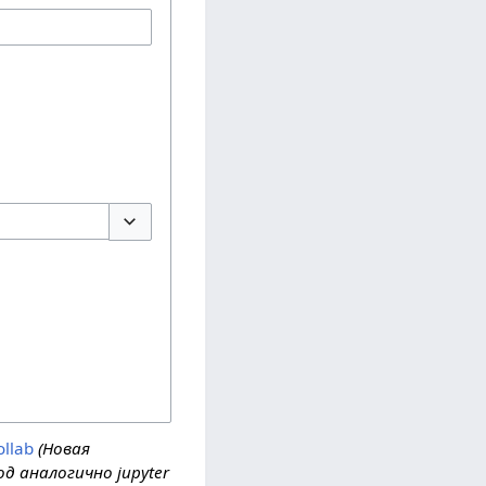
Переключить параметры
llab
(Новая
од аналогично jupyter