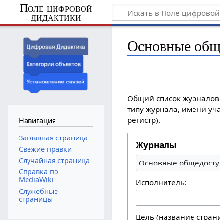
Поле цифровой
дидактики
Основные общ
Общий список журналов 
типу журнала, имени уча
регистр).
Навигация
Заглавная страница
Журналы
Свежие правки
Случайная страница
Основные общедосту
Справка по
MediaWiki
Исполнитель:
Служебные
страницы
Цель (название стран