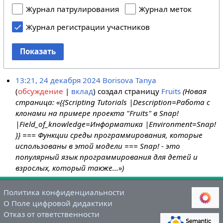
Журнал патрулирования
Журнал меток
Журнал регистрации участников
Показать
13:21, 24 декабря 2024
Borisova Tanya
обсуждение
вклад
создал страницу
Fruits
(Новая
страница: «{{Scripting Tutorials |Description=Работа с
клонами на примере проекта "Fruits" в Snap!
|Field_of_knowledge=Информатика |Environment=Snap!
}} === Функции среды программирования, которые
использованы в этой модели === Snap! - это
популярный язык программирования для детей и
взрослых, который также...»)
Политика конфиденциальности
О Поле цифровой дидактики
Отказ от ответственности