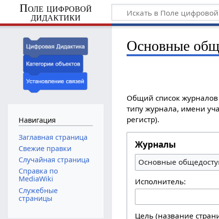
Поле цифровой
дидактики
Основные общ
Общий список журналов 
типу журнала, имени уча
регистр).
Навигация
Заглавная страница
Журналы
Свежие правки
Случайная страница
Основные общедосту
Справка по
MediaWiki
Исполнитель:
Служебные
страницы
Цель (название стран