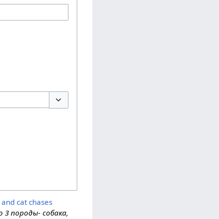
Переключить параметры
 and cat chases
о 3 породы- собака,