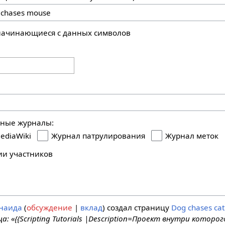
 начинающиеся с данных символов
ьные журналы:
ediaWiki
Журнал патрулирования
Журнал меток
ии участников
наида
обсуждение
вклад
создал страницу
Dog chases cat
а: «{{Scripting Tutorials |Description=Проект внутри которог