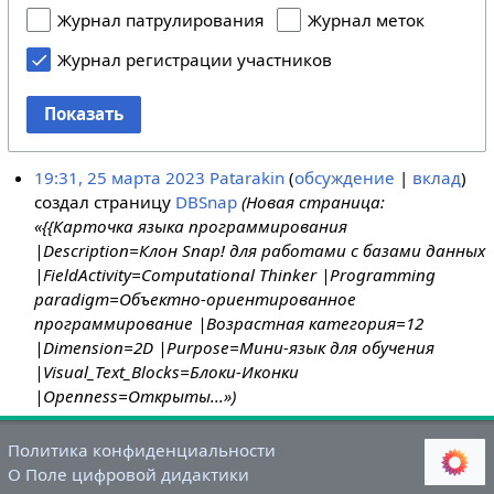
Журнал патрулирования
Журнал меток
Журнал регистрации участников
Показать
19:31, 25 марта 2023
Patarakin
обсуждение
вклад
создал страницу
DBSnap
(Новая страница:
«{{Карточка языка программирования
|Description=Клон Snap! для работами с базами данных
|FieldActivity=Computational Thinker |Programming
paradigm=Объектно-ориентированное
программирование |Возрастная категория=12
|Dimension=2D |Purpose=Мини-язык для обучения
|Visual_Text_Blocks=Блоки-Иконки
|Openness=Открыты...»)
Политика конфиденциальности
О Поле цифровой дидактики