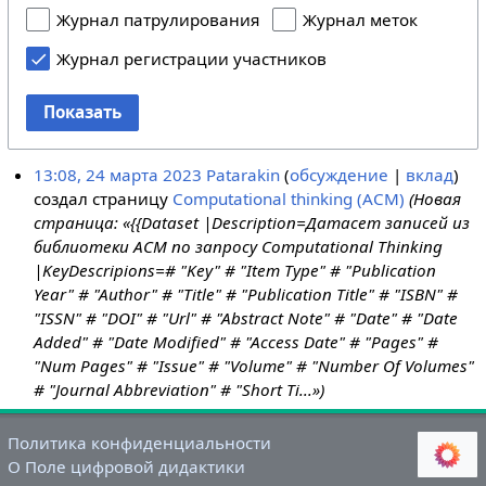
Журнал патрулирования
Журнал меток
Журнал регистрации участников
Показать
13:08, 24 марта 2023
Patarakin
обсуждение
вклад
создал страницу
Computational thinking (ACM)
(Новая
страница: «{{Dataset |Description=Датасет записей из
библиотеки ACM по запросу Computational Thinking
|KeyDescripions=# "Key" # "Item Type" # "Publication
Year" # "Author" # "Title" # "Publication Title" # "ISBN" #
"ISSN" # "DOI" # "Url" # "Abstract Note" # "Date" # "Date
Added" # "Date Modified" # "Access Date" # "Pages" #
"Num Pages" # "Issue" # "Volume" # "Number Of Volumes"
# "Journal Abbreviation" # "Short Ti...»)
Политика конфиденциальности
О Поле цифровой дидактики