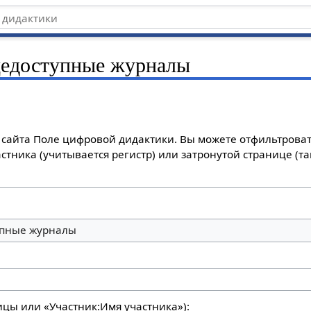
едоступные журналы
сайта Поле цифровой дидактики. Вы можете отфильтроват
стника (учитывается регистр) или затронутой странице (т
пные журналы
ицы или «Участник:Имя участника»):