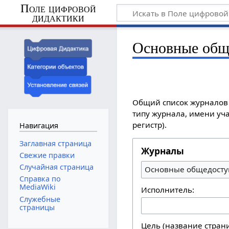
Поле цифровой
дидактики
Основные общ
Общий список журналов 
типу журнала, имени уча
регистр).
Навигация
Заглавная страница
Журналы
Свежие правки
Случайная страница
Основные общедосту
Справка по
MediaWiki
Исполнитель:
Служебные
страницы
Цель (название стран