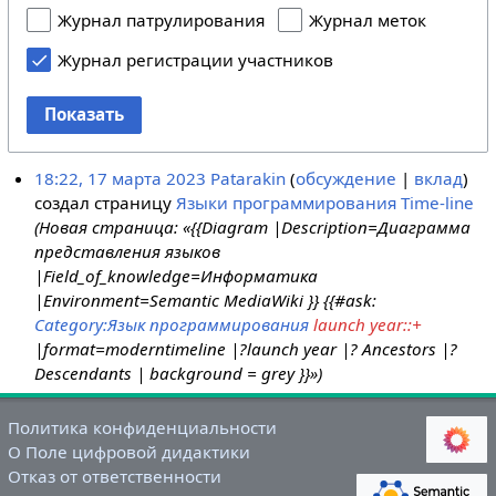
Журнал патрулирования
Журнал меток
Журнал регистрации участников
Показать
18:22, 17 марта 2023
Patarakin
обсуждение
вклад
создал страницу
Языки программирования Time-line
(Новая страница: «{{Diagram |Description=Диаграмма
представления языков
|Field_of_knowledge=Информатика
|Environment=Semantic MediaWiki }} {{#ask:
Category:Язык программирования
launch year::+
|format=moderntimeline |?launch year |? Ancestors |?
Descendants | background = grey }}»)
Политика конфиденциальности
О Поле цифровой дидактики
Отказ от ответственности