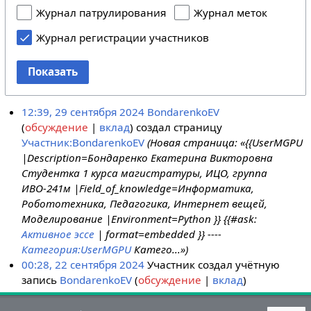
Журнал патрулирования
Журнал меток
Журнал регистрации участников
Показать
12:39, 29 сентября 2024
BondarenkoEV
обсуждение
вклад
создал страницу
Участник:BondarenkoEV
(Новая страница: «{{UserMGPU
|Description=Бондаренко Екатерина Викторовна
Студентка 1 курса магистратуры, ИЦО, группа
ИВО-241м |Field_of_knowledge=Информатика,
Робототехника, Педагогика, Интернет вещей,
Моделирование |Environment=Python }} {{#ask:
Активное эссе
| format=embedded }} ----
Категория:UserMGPU
Катего...»)
00:28, 22 сентября 2024
Участник создал учётную
запись
BondarenkoEV
обсуждение
вклад