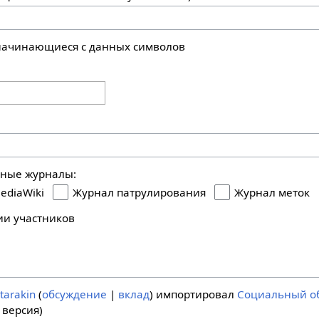
 начинающиеся с данных символов
ьные журналы:
ediaWiki
Журнал патрулирования
Журнал меток
ии участников
tarakin
обсуждение
вклад
импортировал
Социальный о
 версия)