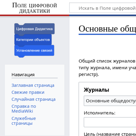
Поле цифровой
дидактики
Основные общ
Общий список журналов 
типу журнала, имени уча
регистр).
Навигация
Заглавная страница
Журналы
Свежие правки
Случайная страница
Основные общедосту
Справка по
MediaWiki
Исполнитель:
Служебные
страницы
Цель (название стран